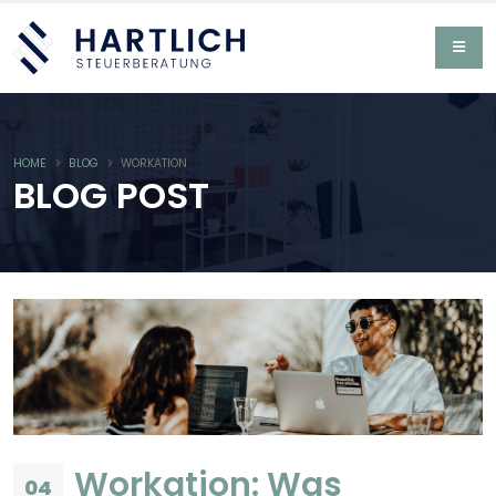
HOME
BLOG
WORKATION
BLOG POST
Workation: Was
04